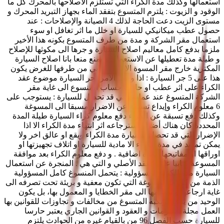
استعمالها وكذلك مدة الكراء التي تستلزم الاصلاحها بالمحرك كل ما
الوقود و الزيوت : يلترم المتسوع بتفقد الماء بجهاز التبريد المحرك و
مستوى الزيت دعت الحاجة لذلك 4 الصيانة والإصلاحات : عند
حصول عطب ميكانيكي للسيارة او خلل ما اثر تغافل او سوء
استعمال مقر الشركة و مدة من طرف المتسوع بكونه هذا الأخير
ملزما بدفع كامل معالیم اصلاح السيارة و جرها الى مكوثها للإصلاح
و طيلة مدة تعطيلها عن الاستعمال و يمنع منعا بانا اصلاح السيارة
المكترية خارج مقر المسوة الا باذن كتابي من طرفها للغرض يكون
هذا على 5 جر السيارة : اذا وجب الامر لجر السيارة موضوع عقد
الكراء على اثر عطب او حادث حساب المنسوع الى غاية مقر
الشركة المتسوغ عند عملية التي قد تحصل للسيارة : يستوجب على
6 معلوم الكراء وإيداع تسبقة عن الاضرار مسبقا الى المسوغة
وكذلك دفع تسبقة عن الكراء دفع معلوم كراء السيارة طيلة المدة
المحددة كان هناك أضرار استرجاعه اثر انتهاء مدة الكراء الا اذا
الإضرار التي قد تحصل للسيارة مدة الكراء ويقع او عالق اخر ولا
يمكن تمديد في مدة الكراء الا مادية للسيارة او اتلاف تجهيزتها او
اوراقها او مفاتيحها المدة اضافية . و دفع معلوم الكراء بعد موافقة
المسوعة كتابيا على العقد الأصلي و التي هي . المنجرة عن استعمال
السيارة مدة الكراء المسؤولية : يتحمل المنسوغ كامل المسؤولية
الذمة من كل ما المسوغة التي تكون معفية و بريئة تحت تصرفه الى
غاية ارجاعها و تسليمها الى مقر الخطايا و المعمول بها، بل يكون
الوحيد من يدفع يرتكبه المتسوغ من مخالفات و تجاوزات للقوانين بها
العمل مجلة الالتزمات و العقود و القوانين الجاري يعتبر حارسا
للسيارة حسب الفصل 96 من بالقيام غيره من الحوادث يلتزم