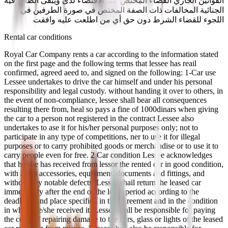
القواتين الجاري القضاء المختص عند الاقتضاء لدى ويبقى الطعن فيه
الجنائية المخالفات ذات الصفة المختص في صورة الطرفين في
اللجوء للقضاء الشرط دون حق أي من اطلعت عليه وافقت
Rental car conditions
Royal Car Company rents a car according to the information stated
on the first page and the following terms that lessee has reail
confirmed, agreed aeed to, and signed on the following: 1-Car use
Lessee undertakes to drive the car himself and under his personal
responsibility and legal custody. without handing it over to others, in
the event of non-compliance, lessee shall bear all consequences
resulting there from, heal so pays a fine of 1000dinars when giving
the car to a person not registered in the contract Lessee also
undertakes to ase it for his/her personal purposes only; not to
participate in any type of competitions, ner to use it for illegal
purposes or to carry prohibited goods or merchandise or to use it to
carry people even for free. 2 Car condition Lessee acknowledges
that he/she has received from lessor the rented car in good condition,
with all its accessories, equipment, documents and fittings, and
without any notable defects. Lessee shail return the leased car
immediately after the end of the lease period according to the
deadlines and place specified in the agreement and in the condition
in which he/she received it. Lessee shall be responsible for paying
the costs of repairing damage to the tiers, glass or lights of the leased