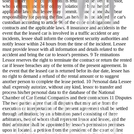
solely under his/her control until its return and delivery to lessor,
who is exempt and clear of any violations or breaches of the
applicable laws that lessee may commit. Lessee alone shall bear
responsibility for paying the fines,as he/she is considered the car's
custodian according to article 96 of the code ofobligations and
contracts and the applicable laws. 8 insurance and accidents in the
event that the leased car is involved in a traffic accident or any
incidents, lessee shall inform the competent security authorities and
notify lessor within 24 hours from the time of the incident. Lessee
must provide lessor with all information and details related to the
accident and bring the car to lessor's premises. 9 Te rminations
Lessor reserves the right to terminate the contract or return the rented
car if lessee breaches any of the terms of the present agreement. In
the event that the leased car is returned befor its due date, lessee has
no right to demand a refund of the rental amount or to suggest
another person to complete the lease period. 10 Personal data Lessee
shall expressly autorize, without any kind, lessor to transfer and
process his/her personal data to the database of the National
Chamber of Car Rental Companies and their contractors 11 Disputes
The two parties agree that all disputes that may arise from the
execution or interpretation of the present agreement shall be settled
through arbitration; by an arbitration panel consisting of three
arbitrators, two of whom shall represent lessor and lessee, and the
third arbitrator shall be appointed by lessor's permission premises
upon in located. a petition from the president of the court of first