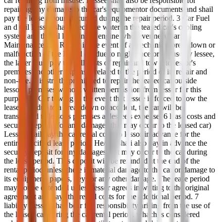
car resulting from misuse. Lessee shail also be responsible for
repairing any damage to the car's equipmentor documents and shail
pay the lease amount incurred during the repair period. 3 Car Fuel
an d Oil Lessee shall check the water in the teased car's cooling
system and the oil levet in the engine whenever necessarу. 4
Maintenance and Repair in the event of a mechanical breakdown or
malfunction of the leased car due to negligence or misuse by lessee,
the latter must pay the full costs of repair and tow it to lessor's
premises and other expenses related to the period of its repair and
non-use. It is strictly prohibited to repair the leased car outside
lessor's premises without written permission from lessor for this
purpase. 5 Car towing in the event that lessee is forced to tow the
leased car due to a breakdown or accident, the car will be
transported to lessor's premises at lessee's expense. 6 lease costs and
security deposit (for any damages that may occur to the leased car)
Lessee shail pay the car rental costs to lessor in advance for the
entire specified lease period. He/she shali also pay in advance the
security deposit for any damages that may occur to the car during
the lease period. This deposit will be refunded at the end of the
rental period unless there is material damage to the car or damage to
its equipment, papers, keys or any other damage. The lease period
may not be extended unless lessor agrees in writing to the original
agreement and pays the rental costs for the additional period. 7
liability Lessee shall bear full responsibility arising from the use of
the leased car during the car rental period. whach is considered