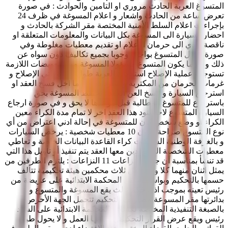
المتسوغ العربة الحادث مروري او التامين والحوادث : في صورة
تعرض ساعة من الحادث واشعار و اعلام المسوغة في ظرف 24
بإجراءات اعلام السلط الأمنية المختصة مقر الشركة بالحادث و
احضار السيارة الى المسوغة بكل البيانات والمعلومات المتعلقة او
ناقصة تؤدي الى حرمان الاعلام او تقديم معطيات مغلوطة وفي
صورة اخلال المتسوغ بواجب وجوبا بجميع تكاليف دون سواه عن
ذلك وملزما يكون المتسوغ مسؤولا المسوغة من التعويضات اللازمة
تستوجب عملية الإصلاح استعمال العربة طول المدة التي الإصلاح و
غرمات الحرمان من المكترية واستردادها اذا ما اخل فسخ العقد او
استرجاع السيارة و فسخ العن العقد : تحتفظ المسوغة بحق
باسترجاع للمتسوغ المطالبة قبل موعدها لا يحق و في صورة ارجاع
السيارة المتسوع لاحد بنود هذا العقد اخر لا تمام مدة الكراء معين
الكراء او وضع شخص كان للمتسوغة في إحالة ادني اعتراض من أي
نوع المتسوغ صراحة ودون 10 معطيات شخصية : يرخص السيارات
و بالغرفة الوطنية الشركات كراء القاعدة البيانات الخاصة و تعاطي
معطيات الشخصية المتعاقدين معها العقد يتم تنفيذ أو تأويل هذا التي
قد تنشأ بمناسبة أن جميع النزاعات 11 النزاعات : يلتزم الطرفين من
يمثل اثنان منهما كلا وجوبا من ثلاث محكمين هيئة تحكيمية تتألف
حسمها بالتحكيم وبواسطة التي المحكمة الابتدائية على عريضة من
رئيس تعينه بموجب اذن حكم ثالث يقع المسوغة والمتسوع و .
بدائرتها مقر المسوعة مصاريف التحكيم تتحمل الجهة الأحرص
بالصبغة التنفيذية المختصة لكساءه المحكمة الابتدائية على السيد
رئيس ويقع عرض القرار التحكيمي هذا بها العمل و لا يحول طبق