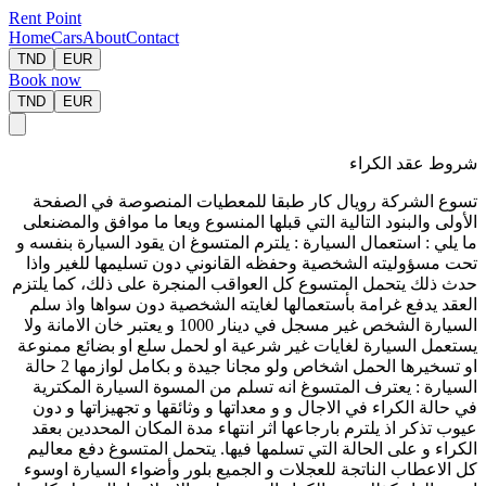
Rent Point
Home
Cars
About
Contact
TND
EUR
Book now
TND
EUR
شروط عقد الكراء
تسوع الشركة رويال كار طبقا للمعطيات المنصوصة في الصفحة
الأولى والبنود التالية التي قبلها المنسوع ويعا ما موافق والمضنعلى
ما يلي : استعمال السيارة : يلترم المتسوغ ان يقود السيارة بنفسه و
تحت مسؤوليته الشخصية وحفظه القانوني دون تسليمها للغير واذا
حدث ذلك يتحمل المتسوع كل العواقب المنجرة على ذلك، كما يلتزم
العقد يدفع غرامة بأستعمالها لغايته الشخصية دون سواها واذ سلم
السيارة الشخص غير مسجل في دينار 1000 و يعتبر خان الامانة ولا
يستعمل السيارة لغايات غير شرعية او لحمل سلع او بضائع ممنوعة
او تسخيرها الحمل اشخاص ولو مجانا جيدة و بكامل لوازمها 2 حالة
السيارة : يعترف المتسوغ انه تسلم من المسوة السيارة المكترية
في حالة الكراء في الاجال و و معداتها و وثائقها و تجهيزاتها و دون
عيوب تذكر اذ يلترم بارجاعها اثر انتهاء مدة المكان المحددين بعقد
الكراء و على الحالة التي تسلمها فيها. يتحمل المتسوغ دفع معاليم
كل الاعطاب الناتجة للعجلات و الجميع بلور وأضواء السيارة اوسوء