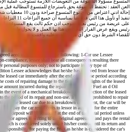
المتسوغ مسؤولا المسوغة من التعويضات اللازمة تستوجب عملية الإصلا
العن العقد : تحتفظ المسوغة بحق باسترجاع للمتسوغ المطالبة قبل مو
إحالة ادني اعترا
تنفيذ أو تأوي
على عريضة من رئيس تعينه بموجب اذن حكم ثالث يقع المسوغة والمتسوع
رئيس ويقع عرض القرار التحكيمي هذا بها العمل و لا يحول طبق القوا
للقضاء الشرط دون حق أي من اطلعت عليه وافقت
agreed aeed to, and signed on the following: 1-Car use Lessee
non-compliance, lessee shall bear all consequences resulting there
er personal purposes only; not to participate in any type of
ondition Lessee acknowledges that he/she has received from lessor the
the leased car immediately after the end of the lease period according
 costs of repairing damage to the tiers, glass or lights of the leased
se amount incurred during the repair period. 3 Car Fuel an d Oil
 in the event of a mechanical breakdown or malfunction of the leased
 the period of its repair and non-use. It is strictly prohibited to repair
 to tow the leased car due to a breakdown or accident, the car will be
 shail pay the car rental costs to lessor in advance for the entire
 This deposit will be refunded at the end of the rental period unless
 lessor agrees in writing to the original agreement and pays the rental
d. whach is considered solely under his/her control until its return and
 responsibility for paying the fines,as he/she is considered the car's