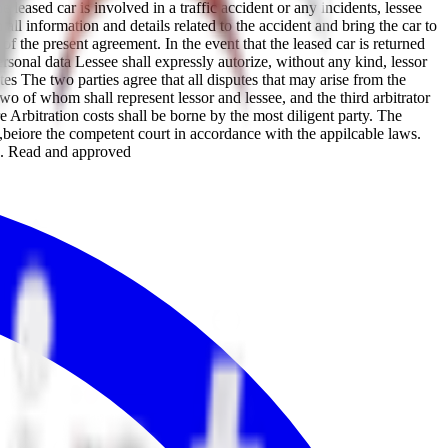
 leased car is involved in a traffic accident or any incidents, lessee
all information and details related to the accident and bring the car to
 of the present agreement. In the event that the leased car is returned
ersonal data Lessee shall expressly autorize, without any kind, lessor
s The two parties agree that all disputes that may arise from the
 two of whom shall represent lessor and lessee, and the third arbitrator
re Arbitration costs shall be borne by the most diligent party. The
av,beiore the competent court in accordance with the appilcable laws.
ure. Read and approved