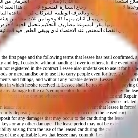
ح استعمال العربة طول المدة التي الإصلاح و غرمات الحرمان من المك
عدها لا يحق و في صورة ارجاع السيارة المتسوع لاحد بنود هذا العقد 
ض من أي نوع المتسوغ صراحة ودون 10 معطيات شخصية : يرخص السيارات و بالغرفة الوطنية الشرك
ل هذا التي قد تنشأ بمناسبة أن جميع النزاعات 11 النزاعات : يلتزم الطرفين من يمثل اثنان منهما كلا
 و . بدائرتها مقر المسوعة مصاريف التحكيم تتحمل الجهة الأحرص بال
تين الجاري القضاء المختص عند الاقتضاء لدى ويبقى الطعن فيه الجنا
the first page and the following terms that lessee has reail confirmed, 
ty and legal custody. without handing it over to others, in the event of 
not registered in the contract Lessee also undertakes to ase it for his/h
 goods or merchandise or to use it to carry people even for free. 2 Car c
ments and fittings, and without any notable defects. Lessee shail return 
on in which he/she received it. Lessee shall be responsible for paying the
ing any damage to the car's equipmentor documents and shail pay the lea
he oil levet in the engine whenever necessarу. 4 Maintenance and Repair
sts of repair and tow it to lessor's premises and other expenses related to
m lessor for this purpase. 5 Car towing in the event that lessee is forced
security deposit (for any damages that may occur to the leased car) Lessee
eposit for any damages that may occur to the car during the lease period.
, keys or any other damage. The lease period may not be extended unless
sibility arising from the use of the leased car during the car rental perio
es of the applicable laws that lessee may commit. Lessee alone shall bear