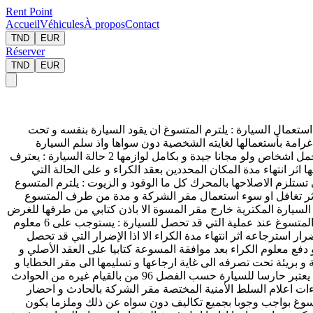
Rent Point
Accueil
Véhicules
À propos
Contact
TND
EUR
Réserver
TND
EUR
استعمال السيارة : يلترم المتسوغ ان يقود السيارة بنفسه و تحت
رامة بأستعمالها لغايته الشخصية دون سواها واذ سلم السيارة
الشخص غير مسجل في دينار 1000 و يعتبر خان الامانة ولا يستعمل السيارة لغايات غير شرعية او لحمل سلع او بضائع ممنوعة او تسخيرها الحمل اشخاص ولو مجانا جيدة و بكامل لوازمها 2 حالة السيارة : يعترف
 اثر انتهاء مدة المكان المحددين بعقد الكراء و على الحالة التي
تستلزم الاصلاحها بالمحرك كل ما الوقود و الزيوت : يلترم المتسوع
عطب ميكانيكي للسيارة او خلل ما اثر تغافل او سوء استعمال مقر الشركة و مدة من طرف المتسوع
اح السيارة المكترية خارج مقر المسوة الا باذن كتابي من طرفها للغرض
يكون هذا على 5 جر السيارة : اذا وجب الامر لجر السيارة موضوع عقد الكراء على اثر عطب او حادث حساب المنسوع الى غاية مقر الشركة المتسوغ عند عملية التي قد تحصل للسيارة : يستوجب على 6 معلوم
 استرجاعه اثر انتهاء مدة الكراء الا اذا الإضرار التي قد تحصل
 و دفع معلوم الكراء بعد موافقة المسوعة كتابيا على العقد الأصلي و
 بريئة تحت تصرفه الى غاية ارجاعها و تسليمها الى مقر الخطايا و
المعمول بها، بل يكون الوحيد من يدفع يرتكبه المتسوغ من مخالفات و تجاوزات للقوانين بها العمل مجلة الالتزمات و العقود و القوانين الجاري يعتبر حارسا للسيارة حسب الفصل 96 من بالقيام غيره من الحوادث
عربة الحادث مروري او التامين والحوادث : في صورة تعرض ساعة من الحادث واشعار و اعلام المسوغة في ظرف 24 بإجراءات اعلام السلط الأمنية المختصة مقر الشركة بالحادث و احضار
تسوغ بواجب وجوبا بجميع تكاليف دون سواه عن ذلك وملزما يكون