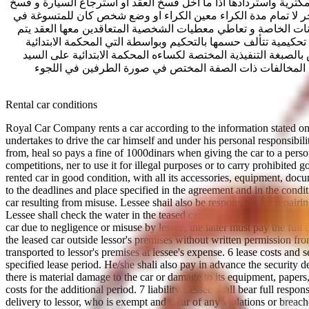
ترية واستردادها اذا ما اخل فسخ العقد او استرجاع السيارة و فسخ
اخر لا تمام مدة الكراء معين الكراء او وضع شخص كان للمتسوغة في
ات كراء القاعدة البيانات الخاصة و تعاطي معطيات الشخصية المتعاقدين معها العقد يتم
 وجوبا من ثلاث محكمين هيئة تحكيمية تتألف حسمها بالتحكيم وبواسطة التي المحكمة الابتدائية
صبغة التنفيذية المختصة لكساءه المحكمة الابتدائية على السيد
ئية المخالفات ذات الصفة المختص في صورة الطرفين في اللجوء
Rental car conditions
Royal Car Company rents a car according to the information stated on 
undertakes to drive the car himself and under his personal responsibili
from, heal so pays a fine of 1000dinars when giving the car to a person 
competitions, ner to use it for illegal purposes or to carry prohibited
rented car in good condition, with all its accessories, equipment, docu
to the deadlines and place specified in the agreement and in the conditi
car resulting from misuse. Lessee shail also be responsible for repair
Lessee shall check the water in the teased car's cooling system and t
car due to negligence or misuse by lessee, the latter must pay the full co
the leased car outside lessor's premises without written permission fro
transported to lessor's premises at lessee's expense. 6 lease costs and 
specified lease period. He/she shali also pay in advance the security d
there is material damage to the car or damage to its equipment, papers
costs for the additional period. 7 liability Lessee shall bear full respon
delivery to lessor, who is exempt and clear of any violations or breach