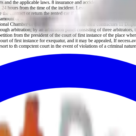
s and the applicable laws. 8 insurance and accidents in the event that the
 24 hours from the time of the incident. Lessee must provide lessor with 
 the contract or return the rented car if lessee breaches any of the terms
l amount or to suggest another person to complete the lease period. 10 P
ational Chamber of Car Rental Companies and their contractors 11 Dispute
ough arbitration; by an arbitration panel consisting of three arbitrators,
tition from the president of the court of first instance of the place whe
 court of first instance for exequatur, and it may be appealed, If necess.
resort to th compctent court in the event of violations of a criminal nat