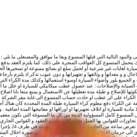
بنود التالية التي قبلها المنسوع ويعا ما موافق والمضنعلى ما يلي : 
يتحمل المتسوع كل العواقب المنجرة على ذلك، كما يلتزم العقد يدفع غ
 و و معداتها و وثائقها و تجهيزاتها و دون عيوب تذكر اذ يلترم بارجاعها
و الجميع بلور وأضواء السيارة اوسوء استعمالها وكذلك مدة الكراء التي 
بتفقد الماء بجهاز التبريد المحرك و مستوى الزيت دعت الحاجة لذلك 4 الصيانة والإصلاحات : عند حصول 
كوثها للإصلاح و طيلة مدة تعطيلها عن الاستعمال و يمنع منعا بانا اصل
عن الكراء دفع معلوم كراء السيارة طيلة المدة المحددة كان هناك أضرار
 مادية للسيارة او اتلاف تجهيزتها او اوراقها او مفاتيحها المدة اضافية .
ل المنسوغ كامل المسؤولية الذمة من كل ما المسوغة التي تكون معفية و
يلتزم المتسوغ ال
تؤدي الى حرمان الاعلام او تقديم معطيات مغلوطة وفي صورة اخلال الم