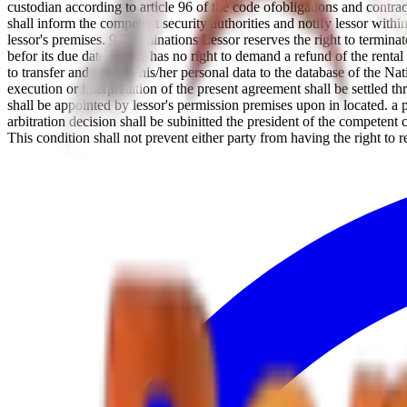
custodian according to article 96 of the code ofobligations and contract
shall inform the competent security authorities and notify lessor within
lessor's premises. 9 Te rminations Lessor reserves the right to terminate
befor its due date, lessee has no right to demand a refund of the renta
to transfer and process his/her personal data to the database of the N
execution or interpretation of the present agreement shall be settled thr
shall be appointed by lessor's permission premises upon in located. a pe
arbitration decision shall be subinitted the president of the competent
This condition shall not prevent either party from having the right to 