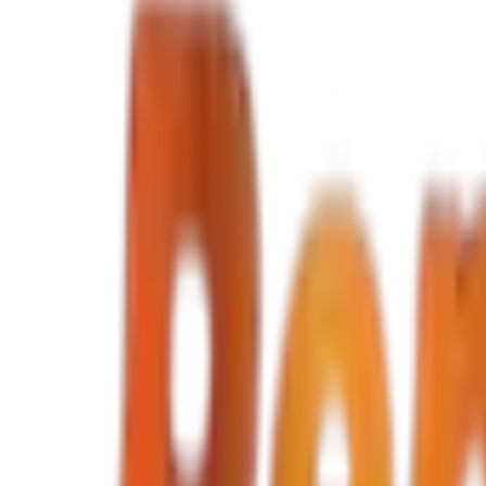
Choisir les dates
Hyundai
i10
Voiture economique