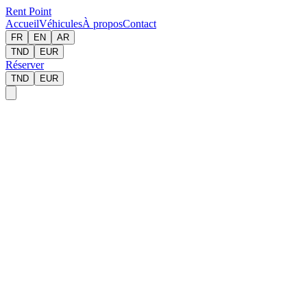
Rent Point
Accueil
Véhicules
À propos
Contact
FR
EN
AR
TND
EUR
Réserver
TND
EUR